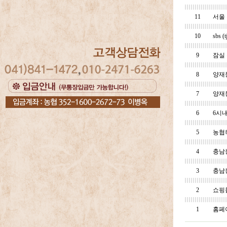
11
서울
10
sbs
9
잠실
8
양재
7
양재
6
6시
5
농협
4
충남
3
충남
2
쇼핑
1
홈페