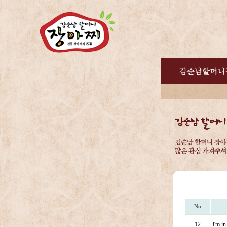
No
12
i'm i