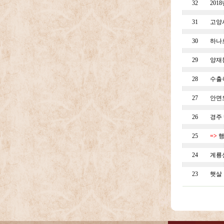
32
201
31
고양
30
하나
29
양재
28
수출
27
안면
26
경주
25
=>
행
24
계룡
23
햇살