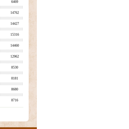
6469
14762
14427
15316
14460
12962
8530
8181
8680
8716