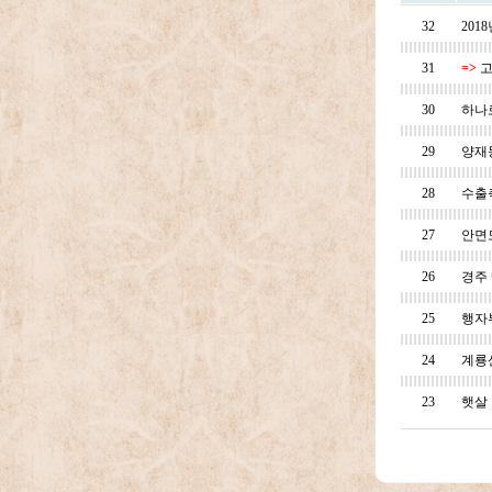
32
201
31
=>
고
30
하나
29
양재
28
수출
27
안면
26
경주
25
행자
24
계룡
23
햇살