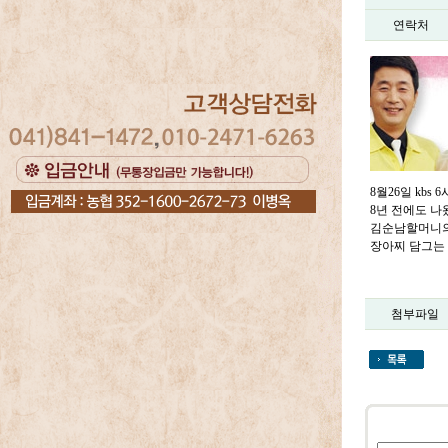
연락처
8월26일 kbs
8년 전에도 나왔는
김순남할머니의
장아찌 담그는
첨부파일