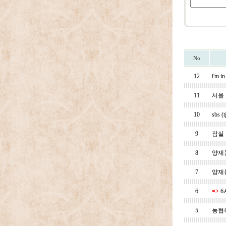
No
12
i'm i
11
서울
10
sbs
9
잠실
8
양재
7
양재
6
=>
6
5
농협